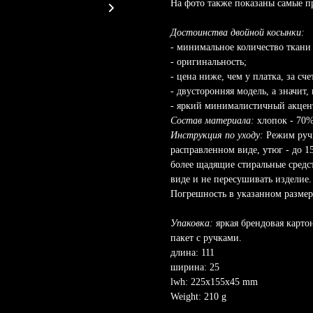
На фото также показаны самые п
Достоинства двойной косынки:
- минимальное количество ткани 
- оригинальность;
- цена ниже, чем у платка, за сч
- двусторонняя модель, а значит,
- яркий минималистичный акцен
Состав материала:
хлопок - 70%
Инструкция по уходу:
Режим ручн
расправленном виде, утюг - до 1
более щадящие стиральные средс
виде и не пересушивать изделие.
Погрешность в указанном размере
Упаковка:
яркая брендовая карто
пакет с ручками.
длина: 111
ширина: 25
lwh: 225x155x45 mm
Weight: 210 g