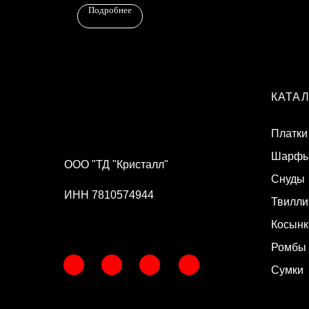
Подробнее
КАТА
Платки
Шарф
ООО "ТД "Кристалл"
Снуды
ИНН 7810574944
Твилли
Косынк
Ромбы
Сумки