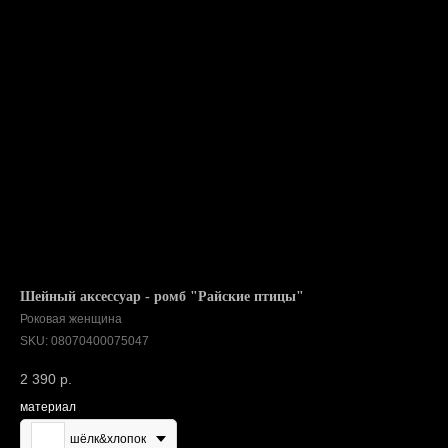
Шейный аксессуар - ромб "Райские птицы"
Роковая женщина
SKU:
08070400075047
2 390
р.
материал
шёлк&хлопок