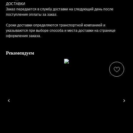
ДОСТАВКИ
Твилли
Заказ передается в службу доставки на следующий день после
поступления оплаты за заказ.
Косынки
Сроки доставки определяются транспортной компанией и
Ромбы
указываются при выборе способа и места доставки на странице
оформления заказа.
Полезное
Сумки
Оплата и доставка
Рекомендуем
О компании
Контакты
Договор-оферта
Политика конфиденциальности
info@lafemmefatale.ru
8-800-201-70-87