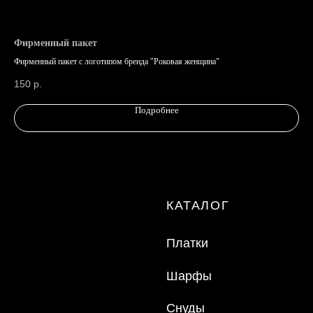
ООО "ТД "Кристалл"
Фирменный пакет
Фи
ИНН 7810574944
Фирменный пакет с логотипом бренда "Роковая женщина"
Фир
150
р.
15
Made by Svetlana Anchugova
Подробнее