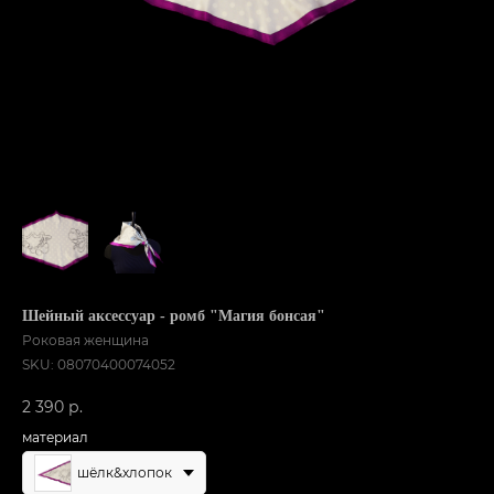
Шейный аксессуар - ромб "Магия бонсая"
Роковая женщина
SKU:
08070400074052
2 390
р.
материал
шёлк&хлопок