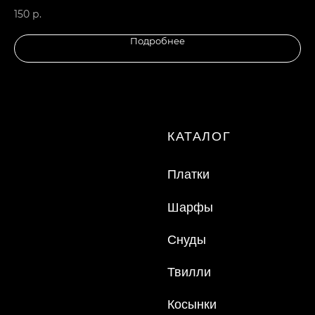
150
р.
15
Подробнее
ООО "ТД "Кристалл"
ИНН 7810574944
Made by Svetlana Anchugova