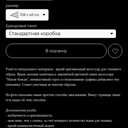
размер
108 х 46 см
Брендовый пакет
В корзину
Ромб из натурального материала - яркий оригинальный аксессуар для стильного
образа. Яркая лиловая окантовка в лаконичной цветовой гамме аксессуара
"Магия бонсая", ненавязчивый горох и стилизованная графика добавляют ему
изюминку. Станет уместным ко многим образам.
На фото показаны самые простые способы завязывания. Внизу страницы также
есть видео об этих способах.
Достоинства ромба:
- необычность и оригинальность;
- цена ниже, чем у платка, за счет меньшего количества ткани для пошива;
- яркий минималистичный акцент.