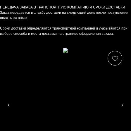
ПЕРЕДАЧА ЗАКАЗА В ТРАНСПОРТНУЮ КОМПАНИЮ И СРОКИ ДОСТАВКИ
Заказ передается в службу доставки на следующий день после поступления
оплаты за заказ.
КАТАЛОГ
Сроки доставки определяются транспортной компанией и указываются при
Платки
выборе способа и места доставки на странице оформления заказа.
Шарфы
Снуды
Твилли
Косынки
Ромбы
Полезное
Сумки
Оплата и доставка
О компании
Контакты
Договор-оферта