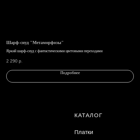
Политика конфиденциальности
info@lafemmefatale.ru
8-800-201-70-87
Шарф-снуд "Метаморфозы"
Ша
Яркий шарф-снуд с фантастическими цветовыми переходами
Воз
2 290
р.
2 
ООО "ТД "Кристалл"
Подробнее
ИНН 7810574944
Made by Svetlana Anchugova