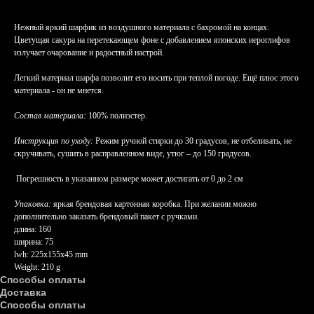
Нежный яркий шарфик из воздушного материала с бахромой на концах.
Цветущая сакура на перетекающем фоне с добавлением японских иероглифов
излучает очарование и радостный настрой.
Легкий материал шарфа позволит его носить при теплой погоде. Ещё плюс этого
материала - он не мнется.
Состав материала:
100% полиэстер.
Инструкция по уходу:
Режим ручной стирки до 30 градусов, не отбеливать, не
скручивать, сушить в расправленном виде, утюг – до 150 градусов.
Погрешность в указанном размере может достигать от 0 до 2 см
Упаковка:
яркая брендовая картонная коробка. При желании можно
дополнительно заказать брендовый пакет с ручками.
длина: 160
ширина: 75
lwh: 225x155x45 mm
Weight: 210 g
Способы оплаты
Доставка
Способы оплаты