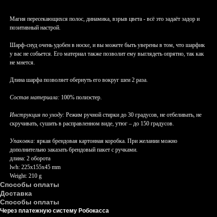
Магия пересекающихся полос, динамика, взрыв цвета - всё это задаёт задор и
позитивный настрой.
Шарф-снуд очень удобен в носке, и вы можете быть уверены в том, что шарфик
у вас не собьется. Его материал также позволит ему выглядеть опрятно, так как
не мнется.
Длина шарфа позволяет обернуть его вокруг шеи 2 раза.
Состав материала:
100% полиэстер.
Инструкция по уходу:
Режим ручной стирки до 30 градусов, не отбеливать, не
скручивать, сушить в расправленном виде, утюг – до 150 градусов.
Упаковка:
яркая брендовая картонная коробка. При желании можно
дополнительно заказать брендовый пакет с ручками.
длина: 2 оборота
lwh: 225x155x45 mm
Weight: 210 g
Способы оплаты
Доставка
Способы оплаты
Через платежную систему Робокасса