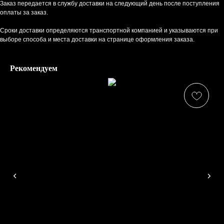
Заказ передается в службу доставки на следующий день после поступления
оплаты за заказ.
Сроки доставки определяются транспортной компанией и указываются при
КАТАЛОГ
выборе способа и места доставки на странице оформления заказа.
Платки
Рекомендуем
Шарфы
Снуды
Твилли
Косынки
Ромбы
Полезное
Сумки
Оплата и доставка
О компании
Контакты
Договор-оферта