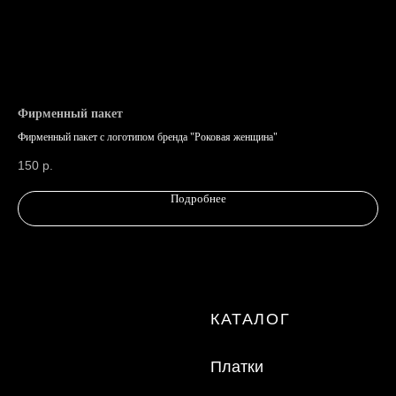
Политика конфиденциальности
info@lafemmefatale.ru
8-800-201-70-87
Фирменный пакет
Фи
Фирменный пакет с логотипом бренда "Роковая женщина"
Фир
150
р.
15
ООО "ТД "Кристалл"
Подробнее
ИНН 7810574944
Made by Svetlana Anchugova