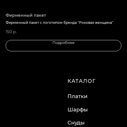
info@lafemmefatale.ru
8-800-201-70-87
Фирменный пакет
Фи
Фирменный пакет с логотипом бренда "Роковая женщина"
Фи
150
р.
15
ООО "ТД "Кристалл"
Подробнее
ИНН 7810574944
Made by Svetlana Anchugova