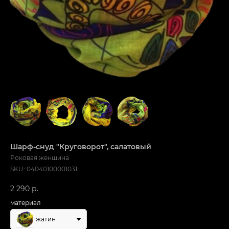
Шарф-снуд "Круговорот", салатовый
Роковая женщина
SKU:
04040100001031
2 290
р.
материал
жатин