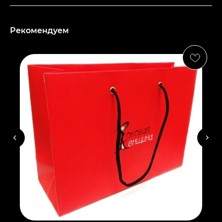
КАТАЛОГ
Платки
Рекомендуем
Шарфы
Снуды
Твилли
Косынки
Ромбы
Полезное
Сумки
Оплата и доставка
О компании
Контакты
Договор-оферта
Политика конфиденциальности