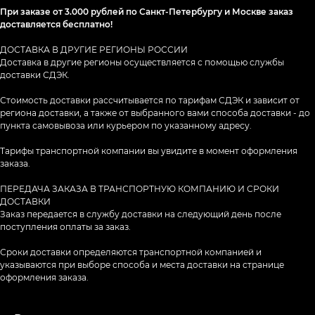
При заказе от 3.000 рублей по Санкт-Петербургу и Москве заказ
КАТАЛОГ
доставляется бесплатно!
Платки
ДОСТАВКА В ДРУГИЕ РЕГИОНЫ РОССИИ
Доставка в другие регионы осуществляется с помощью службы
Шарфы
доставки СДЭК.
Снуды
Стоимость доставки рассчитывается по тарифам СДЭК и зависит от
региона доставки, а также от выбранного вами способа доставки - до
Твилли
пункта самовывоза или курьером по указанному адресу.
Косынки
Тарифы транспортной компании вы увидите в момент оформления
Ромбы
заказа.
Полезное
Сумки
ПЕРЕДАЧА ЗАКАЗА В ТРАНСПОРТНУЮ КОМПАНИЮ И СРОКИ
ДОСТАВКИ
Оплата и доставка
Заказ передается в службу доставки на следующий день после
поступления оплаты за заказ.
О компании
Сроки доставки определяются транспортной компанией и
Контакты
указываются при выборе способа и места доставки на странице
оформления заказа.
Договор-оферта
Политика конфиденциальности