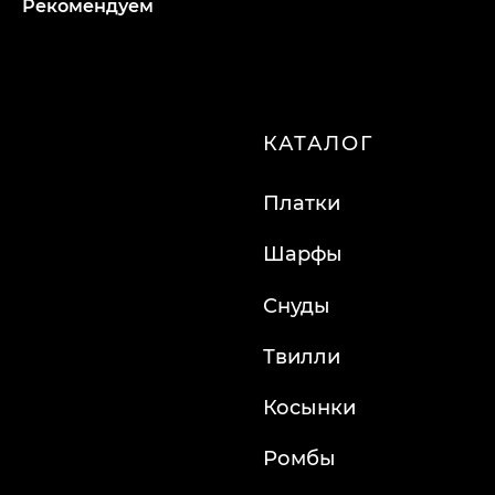
Рекомендуем
info@lafemmefatale.ru
8-800-201-70-87
ООО "ТД "Кристалл"
ИНН 7810574944
Made by Svetlana Anchugova